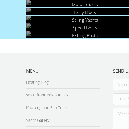
Motor Yachts
Party Boats
Sailing Yachts
Speed Boats
Fishing Boats
MENU
SEND U
Boating Blog
Waterfront Restaurants
Kayaking and Eco Tours
Yacht Gallery