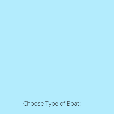
Tenga acceso a la sele
de embarcaciones que p
de Florida y las Baham
Alquile un yate de lujo o un barco de Miami Yacht Chart
evento corporativo. Nos enorgullecemos de “Proporcio
década desde nuestras ubicaciones en Miami y Miami 
Un Especialista de Charter siempre está esperando par
Choose Type of Boat: