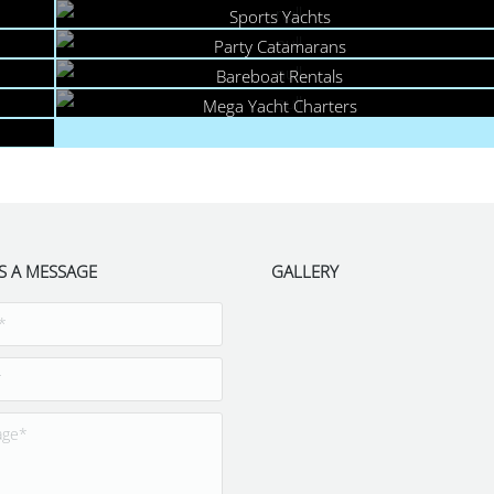
Sports Yachts
Party Catamarans
Bareboat Rentals
Mega Yacht Charters
S A MESSAGE
GALLERY