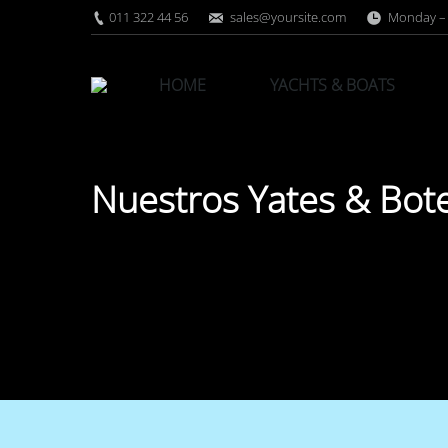
011 322 44 56
sales@yoursite.com
Monday – 
HOME
YACHTS & BOATS
Nuestros Yates & Bot